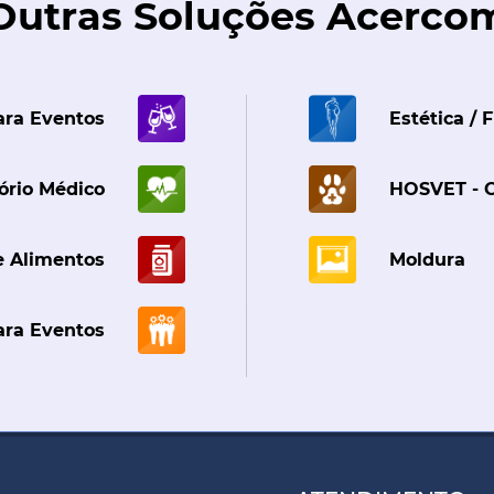
Outras Soluções Acerco
ara Eventos
Estética / F
ório Médico
HOSVET - Cl
e Alimentos
Moldura
ara Eventos