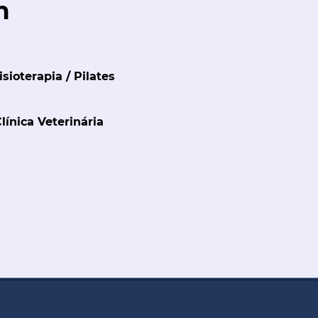
m
isioterapia / Pilates
ínica Veterinária