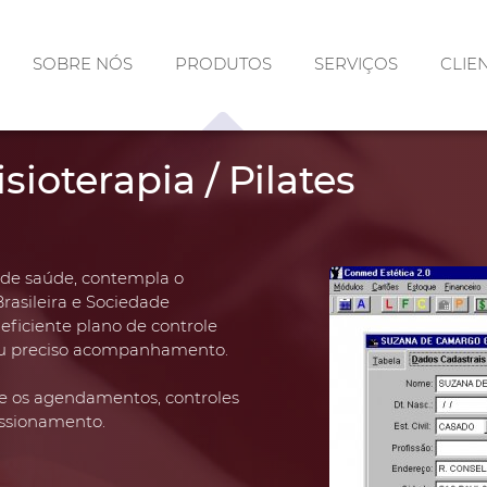
SOBRE NÓS
PRODUTOS
SERVIÇOS
CLIE
isioterapia / Pilates
 de saúde, contempla o
rasileira e Sociedade
eficiente plano de controle
seu preciso acompanhamento.
e os agendamentos, controles
issionamento.